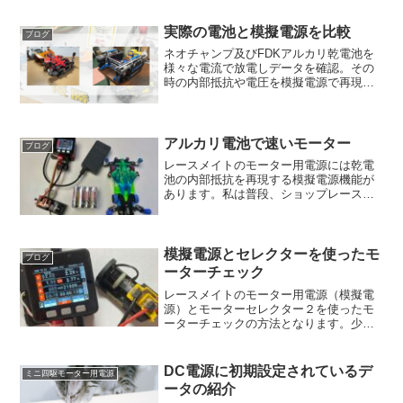
実際の電池と模擬電源を比較
ブログ
ネオチャンプ及びFDKアルカリ乾電池を
様々な電流で放電しデータを確認。その
時の内部抵抗や電圧を模擬電源で再現し
モーターセレクターの走行負荷で同程度
になることを確認しています。
アルカリ電池で速いモーター
ブログ
レースメイトのモーター用電源には乾電
池の内部抵抗を再現する模擬電源機能が
あります。私は普段、ショップレースに
参加する際はNiMH電池を模擬した状態に
てモーターセレクターで負荷を掛けた回
転数からモーターの順位付けを行ってい
ます。こちらではアル...
模擬電源とセレクターを使ったモ
ブログ
ーターチェック
レースメイトのモーター用電源（模擬電
源）とモーターセレクター２を使ったモ
ーターチェックの方法となります。少し
丁寧な詳細モーターチェックの方法とな
りまり、急ぐ時やピットでは2.3Vかニッ
スイ2.8Vで短時間の確認を行っていま
DC電源に初期設定されているデ
ミニ四駆モーター用電源
す。モーター電源に...
ータの紹介