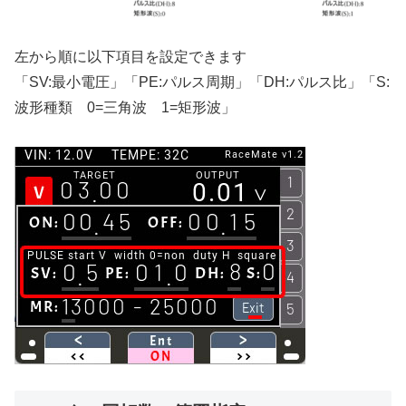
左から順に以下項目を設定できます
「SV:最小電圧」「PE:パルス周期」「DH:パルス比」「S:
波形種類 0=三角波 1=矩形波」