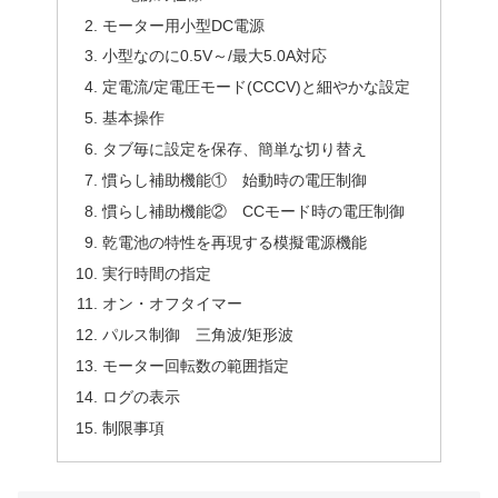
モーター用小型DC電源
小型なのに0.5V～/最大5.0A対応
定電流/定電圧モード(CCCV)と細やかな設定
基本操作
タブ毎に設定を保存、簡単な切り替え
慣らし補助機能① 始動時の電圧制御
慣らし補助機能② CCモード時の電圧制御
乾電池の特性を再現する模擬電源機能
実行時間の指定
オン・オフタイマー
パルス制御 三角波/矩形波
モーター回転数の範囲指定
ログの表示
制限事項