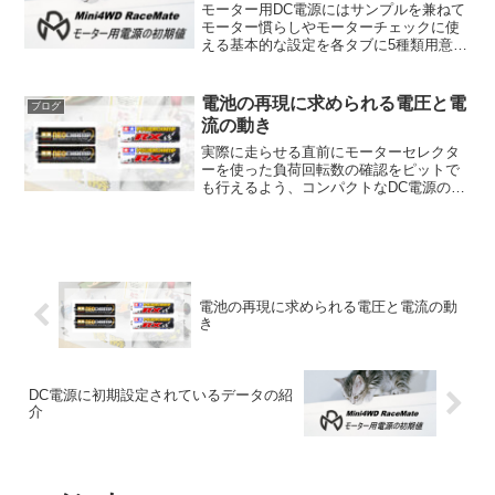
モーター用DC電源にはサンプルを兼ねて
モーター慣らしやモーターチェックに使
える基本的な設定を各タブに5種類用意し
ていますので参考にしてください。
TAB1：標準的な3Vミニ四駆のモーター用
電源としては一番標準となる電圧：3V電
電池の再現に求められる電圧と電
ブログ
流：5Aの設定と...
流の動き
実際に走らせる直前にモーターセレクタ
ーを使った負荷回転数の確認をピットで
も行えるよう、コンパクトなDC電源の開
発を進めています。できれば走らせる電
池に近い状態でモーター確認が行いたい
と考え、電池のシミュレーションを試み
ました。広く使われる電...
電池の再現に求められる電圧と電流の動
き
DC電源に初期設定されているデータの紹
介