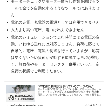
モーターチェックやモーター慣らし作業を助けるツ
ールで全てを自動化するようなツールではありませ
ん
電池の充電、充電器の電源としては利用できません
入力より高い電圧、電力は出力できません
電池のシミュレーションで走行時間による電圧の変
動、いわゆる垂れには対応しません。負荷に応じて
自動的に電圧、電流の制御を行っていますが、応答
は早くないため負荷が変動する環境では再現が難し
く、無負荷やモーターセレクター併用といった一定
負荷の状態でご利用ください。
DC電源に初期設定されているデータの紹介
モーター用DC電源にはサンプルを兼ねてモーター慣らしや
モーターチェックに使える基本的な設定を各タブに5種類
用意していますので参考にしてください。TAB1：標準的な
3Vミニ四駆のモーター用電源としては一番標準となる電
圧：3V電流：5Aの設定と...
2024.07.11
mini4wd-racemate.com